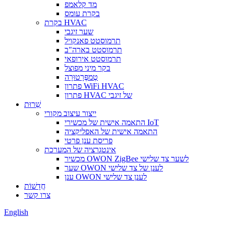
מד קלאמפ
בקרת עומס
בקרת HVAC
שער זיגבי
תרמוסטט פאנקויל
תרמוסטט בארה"ב
תרמוסטט אירופאי
בקר מיני מפוצל
טֶמפֶּרָטוּרָה
פתרון WiFi HVAC
פתרון HVAC של זיגבי
שֵׁרוּת
ייצור עיצוב מקורי
התאמה אישית של מכשירי IoT
התאמה אישית של האפליקציה
פריסת ענן פרטי
אינטגרציה של המערכת
מכשיר OWON ZigBee לשער צד שלישי
שער OWON לענן של צד שלישי
ענן OWON לענן צד שלישי
חֲדָשׁוֹת
צרו קשר
English