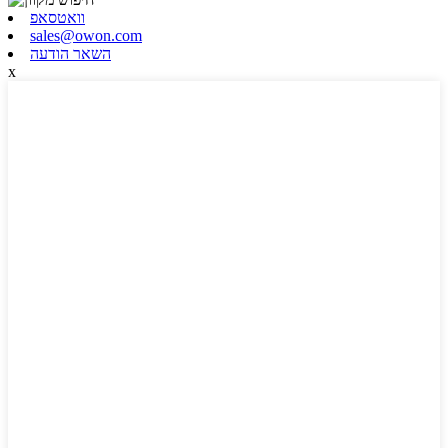
וואטסאפ
sales@owon.com
השאר הודעה
x