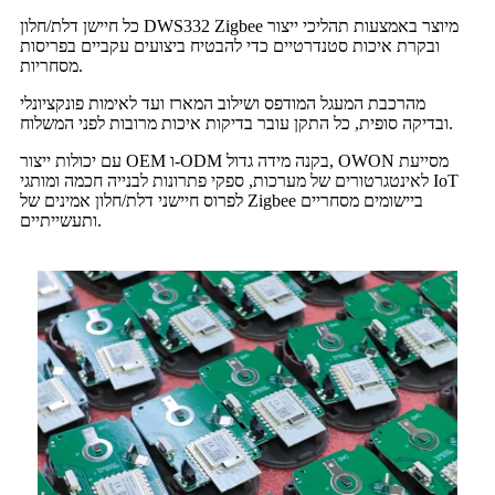
כל חיישן דלת/חלון DWS332 Zigbee מיוצר באמצעות תהליכי ייצור
ובקרת איכות סטנדרטיים כדי להבטיח ביצועים עקביים בפריסות
מסחריות.
מהרכבת המעגל המודפס ושילוב המארז ועד לאימות פונקציונלי
ובדיקה סופית, כל התקן עובר בדיקות איכות מרובות לפני המשלוח.
עם יכולות ייצור OEM ו-ODM בקנה מידה גדול, OWON מסייעת
לאינטגרטורים של מערכות, ספקי פתרונות לבנייה חכמה ומותגי IoT
לפרוס חיישני דלת/חלון אמינים של Zigbee ביישומים מסחריים
ותעשייתיים.