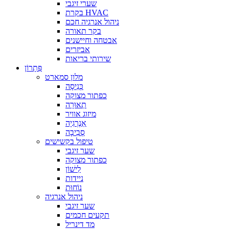
שערי זיגבי
בקרת HVAC
ניהול אנרגיה חכם
בקר תאורה
אבטחה וחיישנים
אביזרים
שירותי בריאות
פִּתָרוֹן
מלון סמארט
כְּנִיסָה
כפתור מצוקה
תְאוּרָה
מיזוג אוויר
אֵנֶרְגִיָה
סְבִיבָה
טיפול בקשישים
שער זיגבי
כפתור מצוקה
לִישׁוֹן
ניידות
נוֹחוּת
ניהול אנרגיה
שער זיגבי
תקעים חכמים
מד דינריל