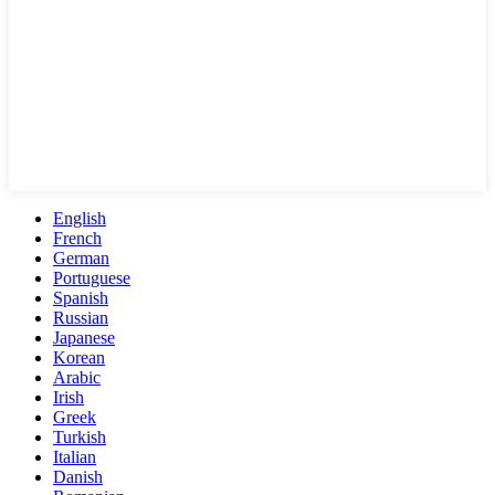
English
French
German
Portuguese
Spanish
Russian
Japanese
Korean
Arabic
Irish
Greek
Turkish
Italian
Danish