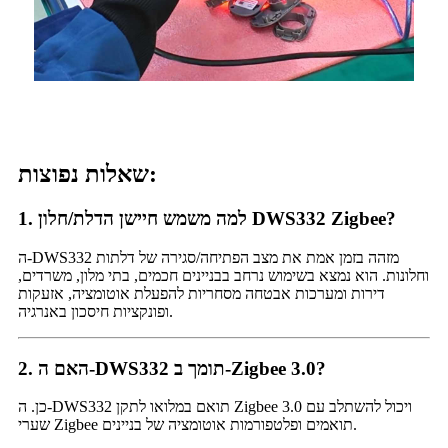
שאלות נפוצות:
1. למה משמש חיישן הדלת/חלון DWS332 Zigbee?
ה-DWS332 מזהה בזמן אמת את מצב הפתיחה/סגירה של דלתות
וחלונות. הוא נמצא בשימוש נרחב בבניינים חכמים, בתי מלון, משרדים,
דירות ומערכות אבטחה מסחריות להפעלת אוטומציה, אזעקות
ופונקציות חיסכון באנרגיה.
2. האם ה-DWS332 תומך ב-Zigbee 3.0?
כן. ה-DWS332 תואם במלואו לתקן Zigbee 3.0 ויכול להשתלב עם
שערי Zigbee תואמים ופלטפורמות אוטומציה של בניינים.