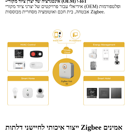
אינטגרציה של יצרן ציוד מקורי (OEM) ו-IoT
•
אידיאלי עבור פרויקטים של יצרני ציוד מקורי (OEM) ופלטפורמות
אבטחה, בית חכם ואוטומציה מסחרית מבוססות Zigbee.
ייצור איכותי לחיישני דלתות Zigbee אמינים