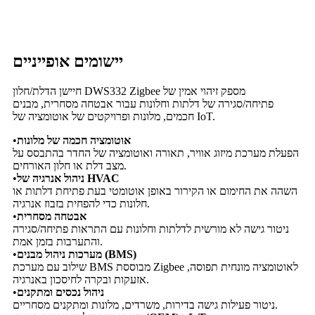
יישומים אופייניים
חיישן הדלת/חלון DWS332 Zigbee מספק זיהוי אמין של
פתיחה/סגירה של דלתות וחלונות עבור אבטחה מסחרית, מבנים
חכמים, מלונות ופרויקטים של אוטומציה של IoT.
אוטומציה חכמה של מלונות
•
הפעלת מערכת מיזוג אוויר, תאורה ואוטומציה של החדר בהתבסס על
מצב דלת או חלון האורחים.
ניהול אנרגיה של HVAC
•
השהה את החימום או הקירור באופן אוטומטי בעת פתיחת דלתות או
חלונות כדי להפחית בזבוז אנרגיה.
אבטחה מסחרית
•
ניטור גישה לא מורשית לדלתות וחלונות עם התראות פתיחה/סגירה
והתערבות בזמן אמת.
מערכות ניהול מבנים (BMS)
•
שילוב עם מערכת BMS מבוססת Zigbee לאוטומציה מונחית תפוסה,
אזעקות ובקרה לחיסכון באנרגיה.
ניהול נכסים ומתקנים
•
ניטור פעילות גישה בדירות, משרדים, מלונות ומתקנים מסחריים.