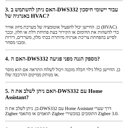
3. האם ניתן להשתמש ב-DWS332 עבור יישומי חיסכון
באנרגיה של HVAC?
כן. החיישן יכול להפעיל אוטומציה של מערכת מיזוג אוויר (HVAC)
כדי להשהות את החימום או הקירור בעת פתיחת דלת או חלון, ובכך
לסייע בהפחתת צריכת אנרגיה מיותרת בבתי מלון, משרדים, דירות
ומבני מסחר.
4. האם ה-DWS332 מספק הגנה מפני פגיעה?
כן. החיישן כולל גילוי חבלה מובנה ויכול לשלוח התראה אם ​​הוא מוסר
או מנותק ממיקום ההרכבה שלו.
5. האם ניתן לשלב את ה-DWS332 עם Home
Assistant?
כן. ניתן לשלב את ה-DWS332 עם Home Assistant דרך שערי
Zigbee תואמים או מתאמי Zigbee התומכים במכשירי Zigbee 3.0.