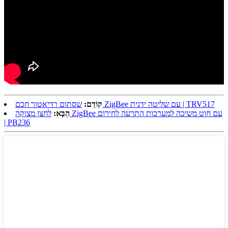
שסתום רדיאטור חכם ZigBee עם שליטה ידנית | TRV517
קוֹדֵם:
הַבָּא:
לחצן מצוקה ZigBee עם חוט משיכה למערכות התרעה לחירום
| PB236