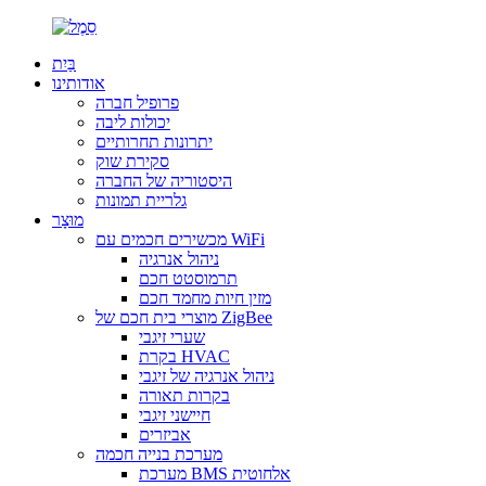
בַּיִת
אודותינו
פרופיל חברה
יכולות ליבה
יתרונות תחרותיים
סקירת שוק
היסטוריה של החברה
גלריית תמונות
מוּצָר
מכשירים חכמים עם WiFi
ניהול אנרגיה
תרמוסטט חכם
מזין חיות מחמד חכם
מוצרי בית חכם של ZigBee
שערי זיגבי
בקרת HVAC
ניהול אנרגיה של זיגבי
בקרות תאורה
חיישני זיגבי
אביזרים
מערכת בנייה חכמה
מערכת BMS אלחוטית