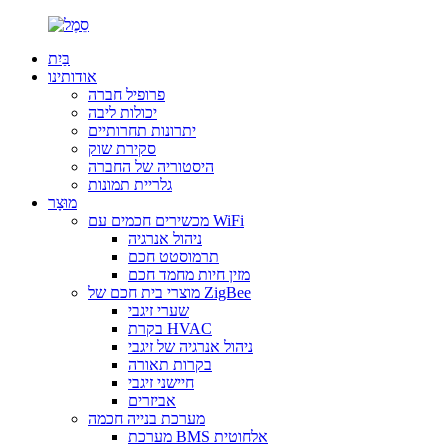
בַּיִת
אודותינו
פרופיל חברה
יכולות ליבה
יתרונות תחרותיים
סקירת שוק
היסטוריה של החברה
גלריית תמונות
מוּצָר
מכשירים חכמים עם WiFi
ניהול אנרגיה
תרמוסטט חכם
מזין חיות מחמד חכם
מוצרי בית חכם של ZigBee
שערי זיגבי
בקרת HVAC
ניהול אנרגיה של זיגבי
בקרות תאורה
חיישני זיגבי
אביזרים
מערכת בנייה חכמה
מערכת BMS אלחוטית