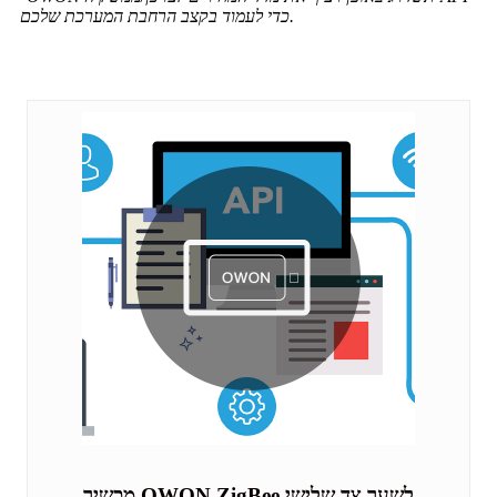
כדי לעמוד בקצב הרחבת המערכת שלכם.
מכשיר OWON ZigBee לשער צד שלישי