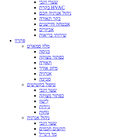
שערי זיגבי
בקרת HVAC
ניהול אנרגיה חכם
בקר תאורה
אבטחה וחיישנים
אביזרים
שירותי בריאות
פִּתָרוֹן
מלון סמארט
כְּנִיסָה
כפתור מצוקה
תְאוּרָה
מיזוג אוויר
אֵנֶרְגִיָה
סְבִיבָה
טיפול בקשישים
שער זיגבי
כפתור מצוקה
לִישׁוֹן
ניידות
נוֹחוּת
ניהול אנרגיה
שער זיגבי
תקעים חכמים
מד דינריל