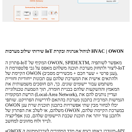
שירותי שילוב מערכות IoT לניהול אנרגיה ובקרת HVAC | OWON
פתרון ה-IoT המקיף של OWON, SPIDEXTM, מאפשר לשותפיה
ליצור ולתחזק מערכת תוכנה משלהם מאפס על גבי פלטפורמת ה-IoT
הקיימת של OWON (ענן פרטי + שער חכם + מכשירים מסביב),
ולהתאים אישית את המערכת שלהם עם תכונות ייחודיות וחוויית
משתמש עבור יישומים שונים. כך, הם חוסכים משמעותית את
המאמץ וההשקעות שלהם בבניית חומרה, תוך הטמעת טכנולוגיית
הרשת המקומית (Local-Area Network), ועדיין נותנים להם את
הגמישות המרבית בתכנון מערכת בהתאם לדרישות הפרויקט. שותפי
OWON יכלו לבחור מבין שתי אפשרויות בתכנון תוכנית שרת ענן
משלהם, או לשלב את הפתרון של OWON במערכת הקיימת שלהם,
ולתכנן עוד יותר את תוכנת שכבת היישומים שלהם, כגון אפליקציה
לנייד ולוח מחוונים למחשב.
OWON תשדרג באופן רציף את מדד המחירים לצרכן/ממשק ה-API
•