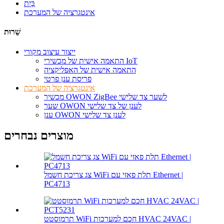
בַּיִת
אינטגרציה של המערכת
שֵׁרוּת
ייצור עיצוב מקורי
התאמה אישית של מכשירי IoT
התאמה אישית של האפליקציה
פריסת ענן פרטי
אינטגרציה של המערכת
מכשיר OWON ZigBee לשער צד שלישי
שער OWON לענן של צד שלישי
ענן OWON לענן צד שלישי
מוצרים נבחרים
צג צריכת חשמל WiFi תלת פאזי עם Ethernet |
PC4713
תרמוסטט WiFi חכם למערכות HVAC 24VAC |