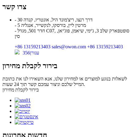
צרו קשר
- 30 דרך רנצו, ריצ'מונד היל, אונטריו, קנדה
- 5 מרטין ליין, בורסקו, לנקשייר, אנגליה
- חדר 501, מגדל C07, סופטפארק שלב 3, ג'ימי, שיאמן, פוג'יאן,
סין
+86 13159213403
sales@owon.com
+86 13159213403
עגורן356
בירור לקבלת מחירון
לשאלות בנוגע למוצרים או למחירון שלנו, אנא השאירו לנו את כתובת
המייל שלכם וניצור עמכם קשר תוך 24 שעות.
בירור לקבלת מחירון
חדשות אחרונות