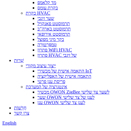
מד קלאמפ
בקרת עומס
בקרת HVAC
שער זיגבי
תרמוסטט פאנקויל
תרמוסטט בארה"ב
תרמוסטט אירופאי
בקר מיני מפוצל
טֶמפֶּרָטוּרָה
פתרון WiFi HVAC
פתרון HVAC של זיגבי
שֵׁרוּת
ייצור עיצוב מקורי
התאמה אישית של מכשירי IoT
התאמה אישית של האפליקציה
פריסת ענן פרטי
אינטגרציה של המערכת
מכשיר OWON ZigBee לשער צד שלישי
שער OWON לענן של צד שלישי
ענן OWON לענן צד שלישי
חֲדָשׁוֹת
צרו קשר
English