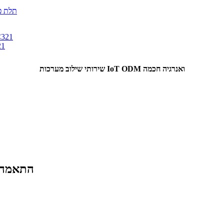
מד צריכ
שירותי שילוב מערכות IoT ODM ואנרגיה חכמה
2. התאמ