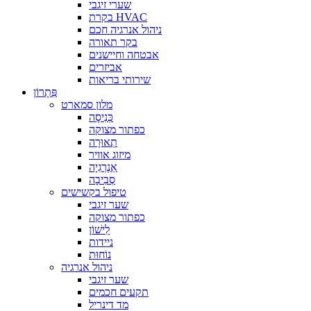
שערי זיגבי
בקרת HVAC
ניהול אנרגיה חכם
בקר תאורה
אבטחה וחיישנים
אביזרים
שירותי בריאות
פִּתָרוֹן
מלון סמארט
כְּנִיסָה
כפתור מצוקה
תְאוּרָה
מיזוג אוויר
אֵנֶרְגִיָה
סְבִיבָה
טיפול בקשישים
שער זיגבי
כפתור מצוקה
לִישׁוֹן
ניידות
נוֹחוּת
ניהול אנרגיה
שער זיגבי
תקעים חכמים
מד דינריל