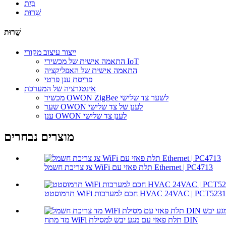
בַּיִת
שֵׁרוּת
שֵׁרוּת
ייצור עיצוב מקורי
התאמה אישית של מכשירי IoT
התאמה אישית של האפליקציה
פריסת ענן פרטי
אינטגרציה של המערכת
מכשיר OWON ZigBee לשער צד שלישי
שער OWON לענן של צד שלישי
ענן OWON לענן צד שלישי
מוצרים נבחרים
צג צריכת חשמל WiFi תלת פאזי עם Ethernet | PC4713
תרמוסטט WiFi חכם למערכות HVAC 24VAC | PCT5231
מד מתח WiFi תלת פאזי עם מגע יבש למסילת DIN