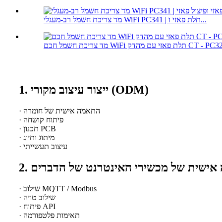
מד צריכת חשמל רב-מעגלי WiFi PC341 | תלת פאזי ו...
ת חשמל חכם WiFi תלת פאזי עם מהדק CT - PC321
1. ייצור עיצוב מקורי (ODM)
· התאמה אישית של חומרה
· פיתוח קושחה
· תכנון PCB
· מיתוג ותיוג
· עיצוב תעשייתי
ה אישית של מכשירי האינטרנט של הדברים
· שילוב MQTT / Modbus
· שילוב טויה
· פיתוח API
· תאימות פלטפורמה