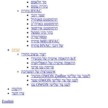
מד קלאמפ
בקרת עומס
בקרת HVAC
שער זיגבי
תרמוסטט פאנקויל
תרמוסטט בארה"ב
תרמוסטט אירופאי
בקר מיני מפוצל
טֶמפֶּרָטוּרָה
פתרון WiFi HVAC
פתרון HVAC של זיגבי
שֵׁרוּת
ייצור עיצוב מקורי
התאמה אישית של מכשירי IoT
התאמה אישית של האפליקציה
פריסת ענן פרטי
אינטגרציה של המערכת
מכשיר OWON ZigBee לשער צד שלישי
שער OWON לענן של צד שלישי
ענן OWON לענן צד שלישי
חֲדָשׁוֹת
צרו קשר
English