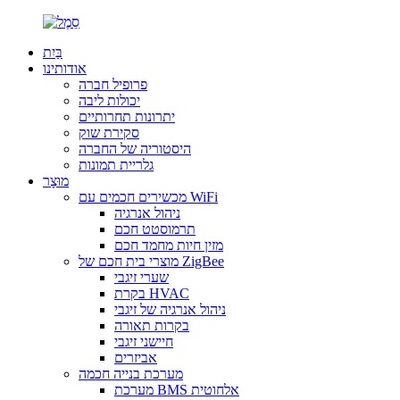
בַּיִת
אודותינו
פרופיל חברה
יכולות ליבה
יתרונות תחרותיים
סקירת שוק
היסטוריה של החברה
גלריית תמונות
מוּצָר
מכשירים חכמים עם WiFi
ניהול אנרגיה
תרמוסטט חכם
מזין חיות מחמד חכם
מוצרי בית חכם של ZigBee
שערי זיגבי
בקרת HVAC
ניהול אנרגיה של זיגבי
בקרות תאורה
חיישני זיגבי
אביזרים
מערכת בנייה חכמה
מערכת BMS אלחוטית