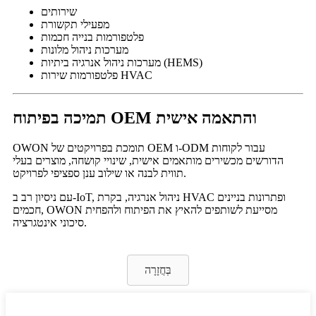
שירותים
מפעילי תקשורת
פלטפורמות בנייה חכמות
מערכות ניהול מלונות
מערכות ניהול אנרגיה ביתיות (HEMS)
פלטפורמות שירות HVAC
תמיכה בפיתוח OEM והתאמה אישית
OWON תומכת בפרויקטים של OEM ו-ODM עבור לקוחות
הדורשים מכשירים מותאמים אישית, שינויי קושחה, מוצרים בעלי
תווית לבנה או שילוב ענן ספציפי לפרויקט.
עם ניסיון רב ב-IoT, ניהול אנרגיה, בקרת HVAC ופתרונות בניינים
חכמים, OWON מסייעת לשותפים להאיץ את הפיתוח ולהפחית
סיכוני אינטגרציה.
בְּחֲזָרָה