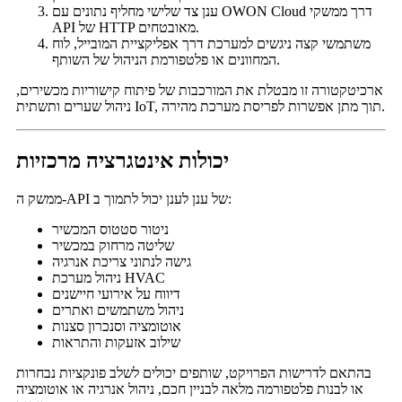
ענן צד שלישי מחליף נתונים עם OWON Cloud דרך ממשקי
API של HTTP מאובטחים.
משתמשי קצה ניגשים למערכת דרך אפליקציית המובייל, לוח
המחוונים או פלטפורמת הניהול של השותף.
ארכיטקטורה זו מבטלת את המורכבות של פיתוח קישוריות מכשירים,
ניהול שערים ותשתית IoT, תוך מתן אפשרות לפריסת מערכת מהירה.
יכולות אינטגרציה מרכזיות
ממשק ה-API של ענן לענן יכול לתמוך ב:
ניטור סטטוס המכשיר
שליטה מרחוק במכשיר
גישה לנתוני צריכת אנרגיה
ניהול מערכת HVAC
דיווח על אירועי חיישנים
ניהול משתמשים ואתרים
אוטומציה וסנכרון סצנות
שילוב אזעקות והתראות
בהתאם לדרישות הפרויקט, שותפים יכולים לשלב פונקציות נבחרות
או לבנות פלטפורמה מלאה לבניין חכם, ניהול אנרגיה או אוטומציה