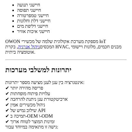
חיישני תנועה
חיישני תפוסה
חיישני טמפרטורה
חיישני דלת וחלונות
חיישני דליפת מים
חיישני איכות אוויר
OWON מספקת מערכת אקולוגית שלמה של מכשירי IoT
המכסים
ניהול אנרגיה
, בקרת HVAC, מבנים חכמים, מלונות ויישומי
אוטומציה ביתית.
יתרונות למשלבי מערכות
אינטגרציה בין ענן לענן מציעה מספר יתרונות:
✔ פריסה מהירה יותר
✔ עלויות פיתוח מופחתות
✔ ארכיטקטורת ענן ניתנת להרחבה
✔ ניהול מכשירים אמין
✔ שילוב גמיש של API
✔ תמיכה ב-OEM ו-ODM
✔ זמינות המוצר לטווח ארוך
גישה זו מתאימה במיוחד עבור: