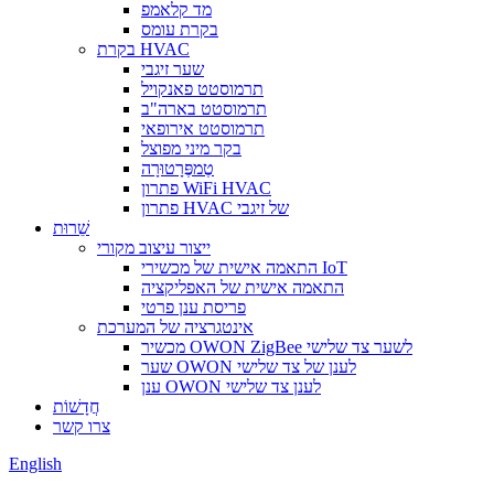
מד קלאמפ
בקרת עומס
בקרת HVAC
שער זיגבי
תרמוסטט פאנקויל
תרמוסטט בארה"ב
תרמוסטט אירופאי
בקר מיני מפוצל
טֶמפֶּרָטוּרָה
פתרון WiFi HVAC
פתרון HVAC של זיגבי
שֵׁרוּת
ייצור עיצוב מקורי
התאמה אישית של מכשירי IoT
התאמה אישית של האפליקציה
פריסת ענן פרטי
אינטגרציה של המערכת
מכשיר OWON ZigBee לשער צד שלישי
שער OWON לענן של צד שלישי
ענן OWON לענן צד שלישי
חֲדָשׁוֹת
צרו קשר
English