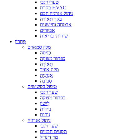
שערי זיגבי
בקרת HVAC
ניהול אנרגיה חכם
בקר תאורה
אבטחה וחיישנים
אביזרים
שירותי בריאות
פִּתָרוֹן
מלון סמארט
כְּנִיסָה
כפתור מצוקה
תְאוּרָה
מיזוג אוויר
אֵנֶרְגִיָה
סְבִיבָה
טיפול בקשישים
שער זיגבי
כפתור מצוקה
לִישׁוֹן
ניידות
נוֹחוּת
ניהול אנרגיה
שער זיגבי
תקעים חכמים
מד דינריל