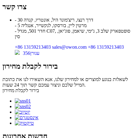
צרו קשר
- 30 דרך רנצו, ריצ'מונד היל, אונטריו, קנדה
- 5 מרטין ליין, בורסקו, לנקשייר, אנגליה
- חדר 501, מגדל C07, סופטפארק שלב 3, ג'ימי, שיאמן, פוג'יאן,
סין
+86 13159213403
sales@owon.com
+86 13159213403
עגורן356
בירור לקבלת מחירון
לשאלות בנוגע למוצרים או למחירון שלנו, אנא השאירו לנו את כתובת
המייל שלכם וניצור עמכם קשר תוך 24 שעות.
בירור לקבלת מחירון
חדשות אחרונות