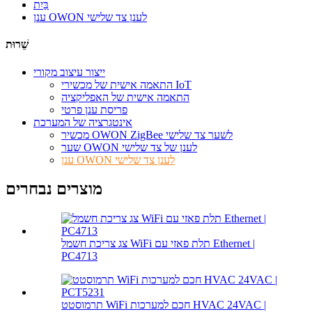
בַּיִת
ענן OWON לענן צד שלישי
שֵׁרוּת
ייצור עיצוב מקורי
התאמה אישית של מכשירי IoT
התאמה אישית של האפליקציה
פריסת ענן פרטי
אינטגרציה של המערכת
מכשיר OWON ZigBee לשער צד שלישי
שער OWON לענן של צד שלישי
ענן OWON לענן צד שלישי
מוצרים נבחרים
צג צריכת חשמל WiFi תלת פאזי עם Ethernet |
PC4713
תרמוסטט WiFi חכם למערכות HVAC 24VAC |