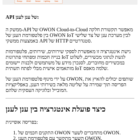
API של ענן לענן:
ממשק ה-API של OWON Cloud-to-Cloud מאפשר תקשורת חלקה
בין פלטפורמת הענן של OWON IoT לבין מערכת ענן של צד שלישי
באמצעות ממשקי API של HTTP סטנדרטיים.
גישת אינטגרציה זו מאפשרת לספקי שירותים, שירותים, פלטפורמות
בנייה חכמות ומפתחי פתרונות IoT לגשת לנתוני מכשירים, לשלוט
במכשירים מחוברים, לסנכרן מידע על משתמשים ולבנות יישומים
מותאמים אישית מבלי לפתח תשתית IoT שלמה מאפס.
על ידי מינוף פלטפורמת הענן של OWON, שותפים יכולים להאיץ את
הפריסה תוך שמירה על שליטה מלאה בשירותי הענן, באפליקציות
המובייל ובלוגיקה העסקית שלהם.
כיצד פועלת אינטגרציה בין ענן לענן
בפריסה אופיינית:
התקנים חכמים של OWON מתחברים לשער OWON.
השער מתקשר עם פלטפורמת הענן OWON.