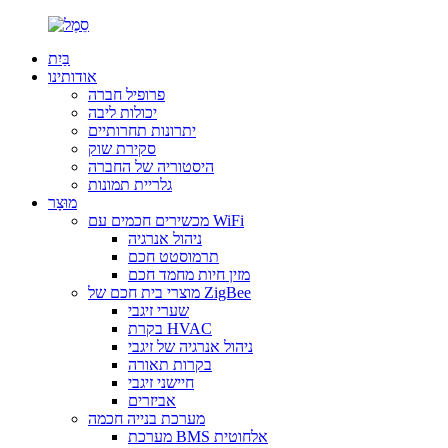
בַּיִת
אודותינו
פרופיל חברה
יכולות ליבה
יתרונות תחרותיים
סקירת שוק
היסטוריה של החברה
גלריית תמונות
מוּצָר
מכשירים חכמים עם WiFi
ניהול אנרגיה
תרמוסטט חכם
מזין חיות מחמד חכם
מוצרי בית חכם של ZigBee
שערי זיגבי
בקרת HVAC
ניהול אנרגיה של זיגבי
בקרות תאורה
חיישני זיגבי
אביזרים
מערכת בנייה חכמה
מערכת BMS אלחוטית