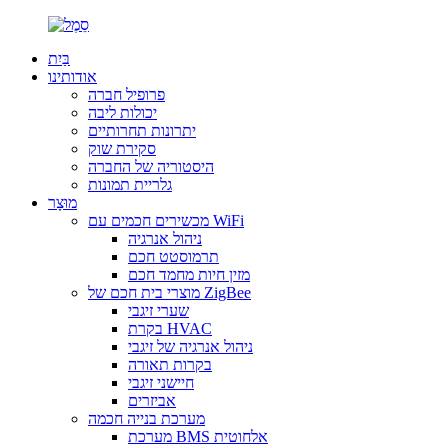
בַּיִת
אודותינו
פרופיל חברה
יכולות ליבה
יתרונות תחרותיים
סקירת שוק
היסטוריה של החברה
גלריית תמונות
מוּצָר
מכשירים חכמים עם WiFi
ניהול אנרגיה
תרמוסטט חכם
מזין חיות מחמד חכם
מוצרי בית חכם של ZigBee
שערי זיגבי
בקרת HVAC
ניהול אנרגיה של זיגבי
בקרות תאורה
חיישני זיגבי
אביזרים
מערכת בנייה חכמה
מערכת BMS אלחוטית