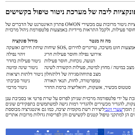
ונקציות ליבה של מערכת ניטור טיפול בקשישים
מה זה מנטר
מודול פונקציה
תראות באמצעות חוט משיכה, טריגרים לחירום
שיחת חירום ואזעקה
אירועי נפילה וחוסר פעילות חריג
זיהוי נפילה
תנועה, נוכחות, חוסר פעילות
ניטור פעילות בחדר
מצב במיטה / מחוץ למיטה, פעילות הקשורה לשינה
ניטור שינה ומיטה
מצב פתיחה/סגירה של דלת/חלון
ניטור דלתות ויציאות
טמפרטורה, לחות, תנאי תאורה
ניטור סביבתי
סטטוס מכשיר, אזעקות, ויזואליזציה ברמת החדר
ניטור מרכזי
 תומך
שערי זיגבי