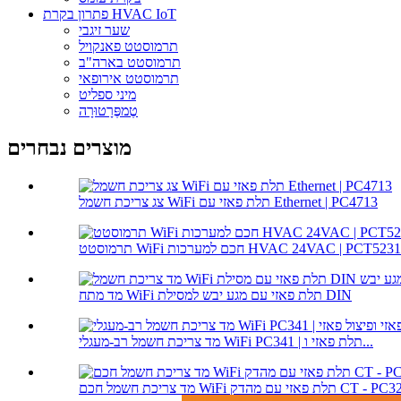
פתרון בקרת HVAC IoT
שער זיגבי
תרמוסטט פאנקויל
תרמוסטט בארה"ב
תרמוסטט אירופאי
מיני ספליט
טֶמפֶּרָטוּרָה
מוצרים נבחרים
צג צריכת חשמל WiFi תלת פאזי עם Ethernet | PC4713
תרמוסטט WiFi חכם למערכות HVAC 24VAC | PCT5231
מד מתח WiFi תלת פאזי עם מגע יבש למסילת DIN
מד צריכת חשמל רב-מעגלי WiFi PC341 | תלת פאזי ו...
ת חשמל חכם WiFi תלת פאזי עם מהדק CT - PC321