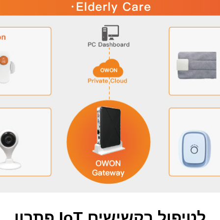
פתרון IoT לטיפול בקשישים