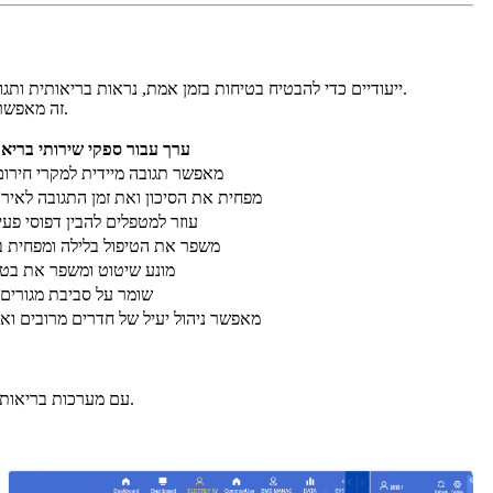
פתרון האינטרנט של הדברים של OWON לטיפול בקשישים משלב פונקציות ניטור מרובות עם מכשירי ZigBee ייעודיים כדי להבטיח בטיחות בזמן אמת, נראות בריאותית ותגובה מהירה לחירום בכל מתקני הטיפול.
זה מאפשר למטפלים לנטר את פעילות הדיירים, לזהות אירועים חריגים כגון נפילות או חוסר פעילות, ולקבל התראות מיידיות באמצעות פלטפורמת ניהול מרכזית.
ערך עבור ספקי שירותי בריאו
מאפשר תגובה מיידית למקרי חירו
מפחית את הסיכון ואת זמן התגובה לאירו
עוזר למטפלים להבין דפוסי פעיל
משפר את הטיפול בלילה ומפחית בד
מונע שיטוט ומשפר את בטי
שומר על סביבת מגורים 
מאפשר ניהול יעיל של חדרים מרובים וא
ליצירת רשת מקומית יציבה, כמו גם אינטגרציה מבוססת API עם מערכות בריאות או ניהול מבנים של צד שלישי.