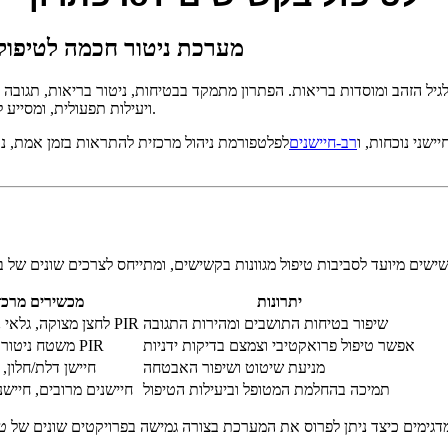
מערכת ניטור חכמה לטיפול
ויעילות תפעולית, ומסייע לספקי שירותי בריאות לשפר את איכות השירות תוך הפחתת עלויות ניהול.
יישני נוכחות, ו
רב-חיישנים
לפלטפורמת ניהול מרכזית להתראות בזמן אמת, 
יתרונות
מכשירים מרכז
שיפור בטיחות התושבים ומהירות התגובה
לחצן מצוקה, גלאי נפילה, חיישני PIR
אפשר טיפול פרואקטיבי וצמצם בדיקות ידניות
משטח ניטור שינה, חיישני PIR
מניעת שיטוט ושיפור האבטחה
חיישן דלת/חלון,
תמיכה בהחלמת המטופל וביעילות הטיפול
חיישנים מרובים, חיישנ