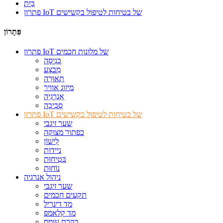
בַּיִת
פתרון IoT של בטיחות לטיפול בקשישים
פִּתָרוֹן
פתרון IoT של מלונות חכמים
כְּנִיסָה
מִבצָע
תְאוּרָה
מיזוג אוויר
אֵנֶרְגִיָה
סְבִיבָה
פתרון IoT של בטיחות לטיפול בקשישים
שער זיגבי
כפתור מצוקה
לִישׁוֹן
ניידות
בְּטִיחוּת
נוֹחוּת
ניהול אנרגיה
שער זיגבי
תקעים חכמים
מד דינריל
מד קלאמפ
בקרת עומס