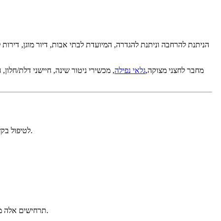
הפתרון, המבוסס על רשת אלחוטית מבוססת ZigBee, מחבר לחצני מצוקה,
גלאי נפילה
, מכשירי ניטור שינה, חיישני דלת/חלון, ח
פתרון האינטרנט של הדברים של OWON לטיפול בקשישים מיועד לסביבות טיפול מגוונות בקשישים, ומתייחס לצרכים שונים של בטיחות וניטור במתקנים שונים.
תרחישים אלה מדגימים כיצד ניתן לפרוס את המערכת בצורה גמישה בפרויקטים שונים של טיפול בקשישים, החל ממתקנים בודדים ועד לפעילות גדולה מרובת אתרים.