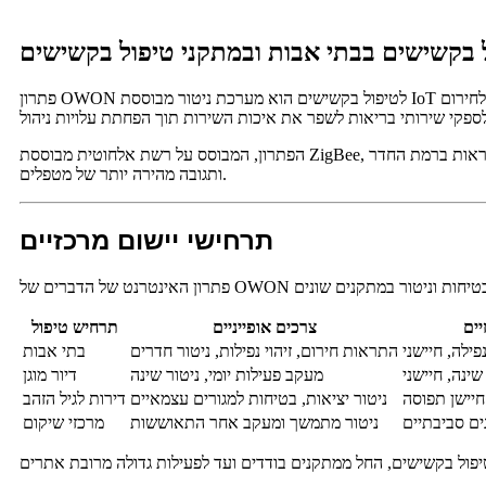
 בקשישים בבתי אבות ובמתקני טיפול בקשישים
פתרון OWON לטיפול בקשישים הוא מערכת ניטור מבוססת IoT הניתנת להרחבה וניתנת להגדרה, המיועדת לבתי אבות, דיור מוגן, דירות לגיל הזהב ומוסדות בריאות. הפתרון מתמקד בבטיחות, ניטור בריאות, תגובה לחירום
נראות ברמת החדר
ותגובה מהירה יותר של מטפלים.
תרחישי יישום מרכזיים
יים
צרכים אופייניים
תרחיש טיפול
התראות חירום, זיהוי נפילות, ניטור חדרים
בתי אבות
מעקב פעילות יומי, ניטור שינה
דיור מוגן
 חיישן תפוסה
ניטור יציאות, בטיחות למגורים עצמאיים
דירות לגיל הזהב
ים סביבתיים
ניטור מתמשך ומעקב אחר התאוששות
מרכזי שיקום