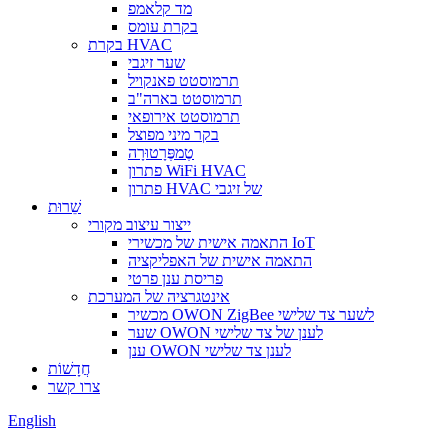
מד קלאמפ
בקרת עומס
בקרת HVAC
שער זיגבי
תרמוסטט פאנקויל
תרמוסטט בארה"ב
תרמוסטט אירופאי
בקר מיני מפוצל
טֶמפֶּרָטוּרָה
פתרון WiFi HVAC
פתרון HVAC של זיגבי
שֵׁרוּת
ייצור עיצוב מקורי
התאמה אישית של מכשירי IoT
התאמה אישית של האפליקציה
פריסת ענן פרטי
אינטגרציה של המערכת
מכשיר OWON ZigBee לשער צד שלישי
שער OWON לענן של צד שלישי
ענן OWON לענן צד שלישי
חֲדָשׁוֹת
צרו קשר
English