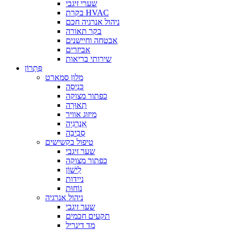
שערי זיגבי
בקרת HVAC
ניהול אנרגיה חכם
בקר תאורה
אבטחה וחיישנים
אביזרים
שירותי בריאות
פִּתָרוֹן
מלון סמארט
כְּנִיסָה
כפתור מצוקה
תְאוּרָה
מיזוג אוויר
אֵנֶרְגִיָה
סְבִיבָה
טיפול בקשישים
שער זיגבי
כפתור מצוקה
לִישׁוֹן
ניידות
נוֹחוּת
ניהול אנרגיה
שער זיגבי
תקעים חכמים
מד דינריל