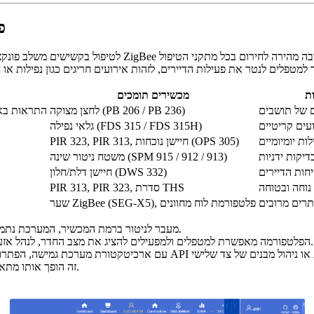
פ
ת
מכשירים תומכים
ם של תושבים
לחצן מצוקה (PB 206 / PB 236)
שיחות SOS, ה
עים קריטיים
גלאי נפילה (FDS 315 / FDS 315H)
ות יומיומיים
PIR 323, PIR 313, חיישן נוכחות (OPS 305)
יקות ידניות
משטח ניטור שינה (SPM 915 / 912 / 913)
חות הדיירים
חיישן דלת/חלון (DWS 332)
נוחה ובטוחה
PIR 313, PIR 323, סדרת THS
תרים מרובים
שער ZigBee (SEG-X5), פלטפורמת לוח מחוונים
מעבר לניטור ברמת המכשיר, המערכת נתמכת על ידי פלטפורמה מרכזית שניתן לפרוס על שרת פרטי או בסביבת ענן.
הפלטפורמה מאפשרת למטפלים ולמפעילים להציג את מצב החדר, לנהל אזעקות, להגדיר מכשירים ולהגדיר רמות גישה למשתמשים בתפקידים שונים.
עם ארכיטקטורת מערכת גמישה, הפתרון
זה הופך אותו מתאים הן למתקני טיפול קטנים לקשישים והן לפריסות גדולות מרובות אתרים.