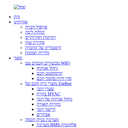
בַּיִת
אודותינו
פרופיל חברה
יכולות ליבה
יתרונות תחרותיים
סקירת שוק
היסטוריה של החברה
גלריית תמונות
מוּצָר
מכשירים חכמים עם WiFi
ניהול אנרגיה
תרמוסטט חכם
מזין חיות מחמד חכם
מוצרי בית חכם של ZigBee
שערי זיגבי
בקרת HVAC
ניהול אנרגיה של זיגבי
בקרות תאורה
חיישני זיגבי
אביזרים
מערכת בנייה חכמה
מערכת BMS אלחוטית