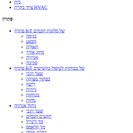
בַּיִת
ציוד בקרת HVAC
פִּתָרוֹן
פתרון IoT של מלונות חכמים
כְּנִיסָה
מִבצָע
תְאוּרָה
מיזוג אוויר
אֵנֶרְגִיָה
סְבִיבָה
פתרון IoT של בטיחות לטיפול בקשישים
שער זיגבי
כפתור מצוקה
לִישׁוֹן
ניידות
בְּטִיחוּת
נוֹחוּת
ניהול אנרגיה
שער זיגבי
תקעים חכמים
מד דינריל
מד קלאמפ
בקרת עומס