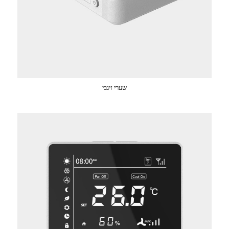
שערי זיגבי