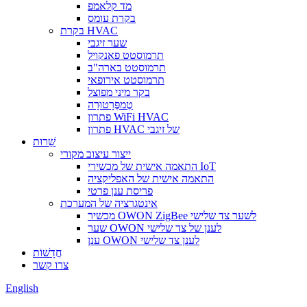
מד קלאמפ
בקרת עומס
בקרת HVAC
שער זיגבי
תרמוסטט פאנקויל
תרמוסטט בארה"ב
תרמוסטט אירופאי
בקר מיני מפוצל
טֶמפֶּרָטוּרָה
פתרון WiFi HVAC
פתרון HVAC של זיגבי
שֵׁרוּת
ייצור עיצוב מקורי
התאמה אישית של מכשירי IoT
התאמה אישית של האפליקציה
פריסת ענן פרטי
אינטגרציה של המערכת
מכשיר OWON ZigBee לשער צד שלישי
שער OWON לענן של צד שלישי
ענן OWON לענן צד שלישי
חֲדָשׁוֹת
צרו קשר
English