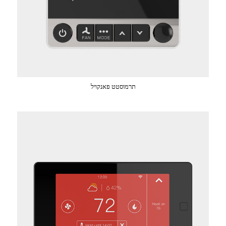
תרמוסטט פאנקויל