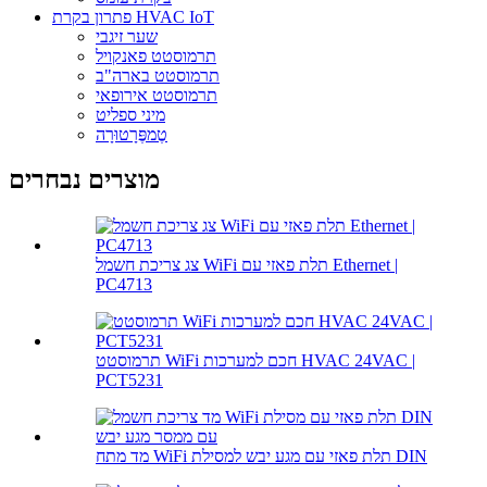
פתרון בקרת HVAC IoT
שער זיגבי
תרמוסטט פאנקויל
תרמוסטט בארה"ב
תרמוסטט אירופאי
מיני ספליט
טֶמפֶּרָטוּרָה
מוצרים נבחרים
צג צריכת חשמל WiFi תלת פאזי עם Ethernet |
PC4713
תרמוסטט WiFi חכם למערכות HVAC 24VAC |
PCT5231
מד מתח WiFi תלת פאזי עם מגע יבש למסילת DIN