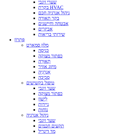
שערי זיגבי
בקרת HVAC
ניהול אנרגיה חכם
בקר תאורה
אבטחה וחיישנים
אביזרים
שירותי בריאות
פִּתָרוֹן
מלון סמארט
כְּנִיסָה
כפתור מצוקה
תְאוּרָה
מיזוג אוויר
אֵנֶרְגִיָה
סְבִיבָה
טיפול בקשישים
שער זיגבי
כפתור מצוקה
לִישׁוֹן
ניידות
נוֹחוּת
ניהול אנרגיה
שער זיגבי
תקעים חכמים
מד דינריל